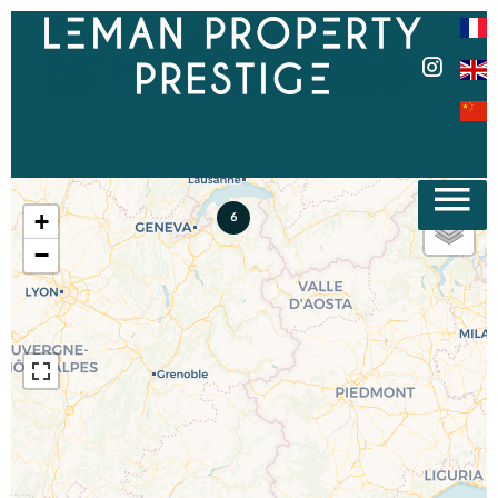
+
6
−