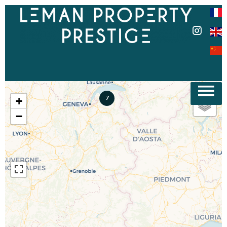
7
+
−