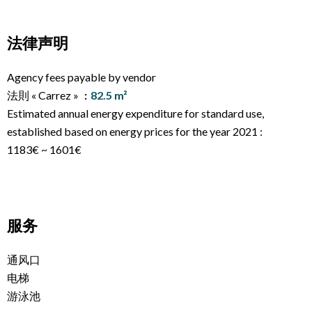
法律声明
Agency fees payable by vendor
法則 « Carrez »
82.5 m²
Estimated annual energy expenditure for standard use,
established based on energy prices for the year 2021 :
1183€ ~ 1601€
服务
通风口
电梯
游泳池