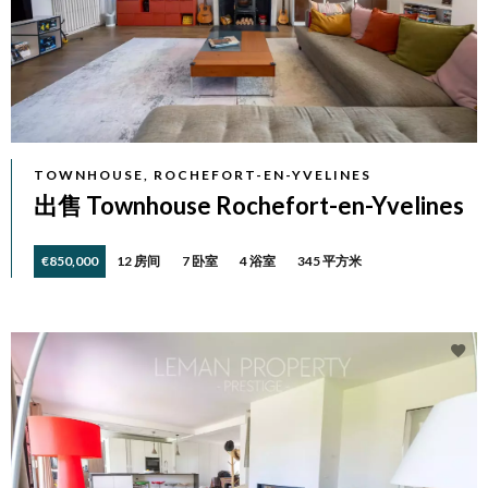
TOWNHOUSE, ROCHEFORT-EN-YVELINES
出售 Townhouse Rochefort-en-Yvelines
€850,000
12 房间
7 卧室
4 浴室
345 平方米