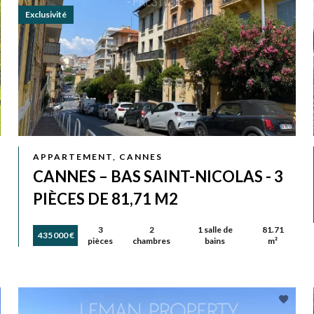
Exclusivité
APPARTEMENT, CANNES
CANNES – BAS SAINT-NICOLAS - 3
PIÈCES DE 81,71 M2
3
2
1 salle de
81.71
435 000 €
pièces
chambres
bains
m²