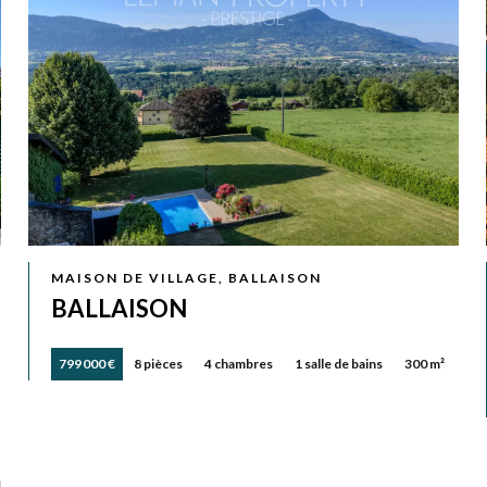
MAISON DE VILLAGE, BALLAISON
BALLAISON
799 000 €
8 pièces
4 chambres
1 salle de bains
300 m²