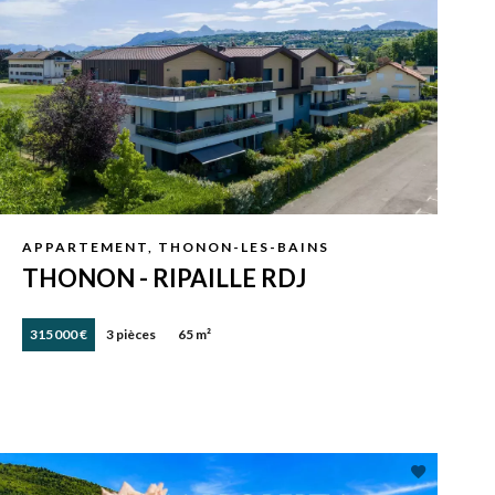
APPARTEMENT, THONON-LES-BAINS
THONON - RIPAILLE RDJ
315 000 €
3 pièces
65 m²