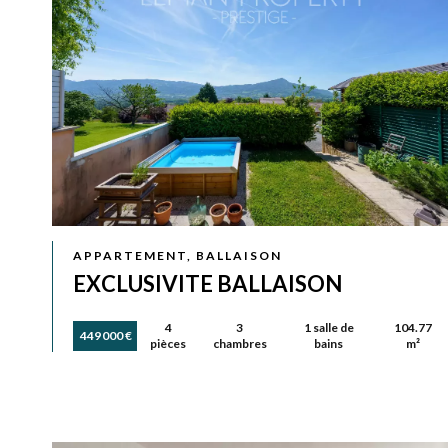
APPARTEMENT, BALLAISON
EXCLUSIVITE BALLAISON
4
3
1 salle de
104.77
449 000 €
pièces
chambres
bains
m²