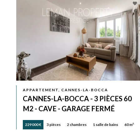
APPARTEMENT, CANNES-LA-BOCCA
CANNES-LA-BOCCA - 3 PIÈCES 60
M2 - CAVE - GARAGE FERMÉ
229 000 €
3 pièces
2 chambres
1 salle de bains
60 m²