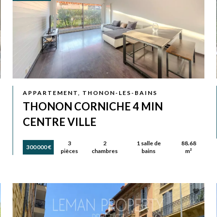
APPARTEMENT, THONON-LES-BAINS
THONON CORNICHE 4 MIN
CENTRE VILLE
3
2
1 salle de
88.68
300 000 €
pièces
chambres
bains
m²