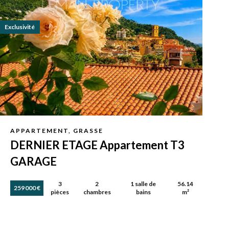
Exclusivité
APPARTEMENT, GRASSE
DERNIER ETAGE Appartement T3
GARAGE
3
2
1 salle de
56.14
259 000 €
pièces
chambres
bains
m²