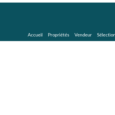
Accueil
Propriétés
Vendeur
Sélectio