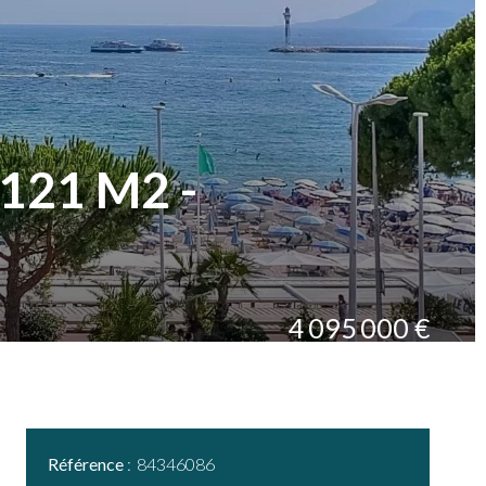
121 M2 -
4 095 000 €
Référence
84346086