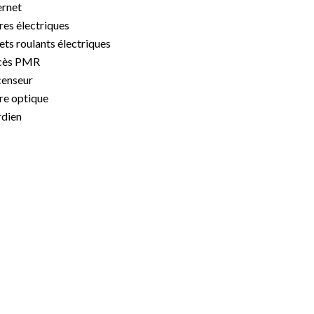
ernet
res électriques
ets roulants électriques
cès PMR
enseur
re optique
dien