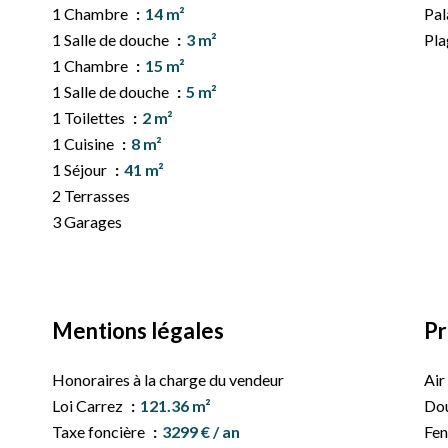
1 Chambre
14 m²
Pal
1 Salle de douche
3 m²
Pl
1 Chambre
15 m²
1 Salle de douche
5 m²
1 Toilettes
2 m²
1 Cuisine
8 m²
1 Séjour
41 m²
2 Terrasses
3 Garages
Mentions légales
Pr
Honoraires à la charge du vendeur
Air
Loi Carrez
121.36 m²
Dou
Taxe foncière
3299 € / an
Fen