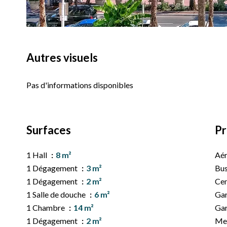
Autres visuels
Pas d'informations disponibles
Surfaces
Pr
1 Hall
8 m²
Aé
1 Dégagement
3 m²
Bu
1 Dégagement
2 m²
Cen
1 Salle de douche
6 m²
Gar
1 Chambre
14 m²
Ga
1 Dégagement
2 m²
Me