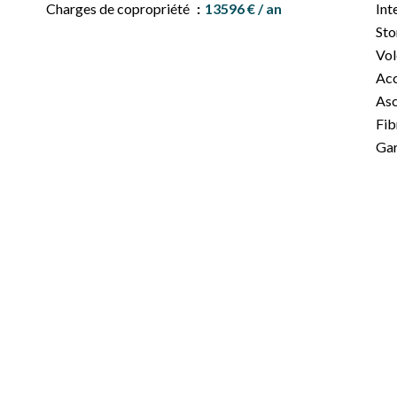
Charges de copropriété
13596 € / an
Int
Sto
Vol
Ac
Asc
Fib
Gar