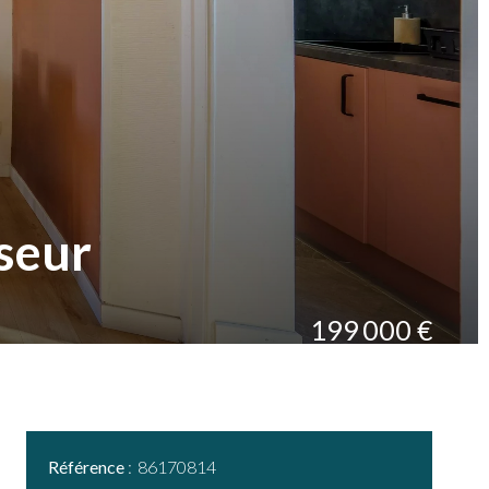
seur
199 000 €
Référence
86170814