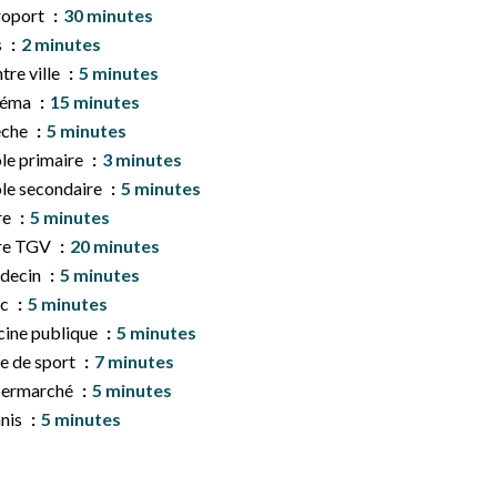
roport
30 minutes
s
2 minutes
tre ville
5 minutes
néma
15 minutes
èche
5 minutes
le primaire
3 minutes
le secondaire
5 minutes
re
5 minutes
re TGV
20 minutes
decin
5 minutes
rc
5 minutes
cine publique
5 minutes
le de sport
7 minutes
permarché
5 minutes
nis
5 minutes