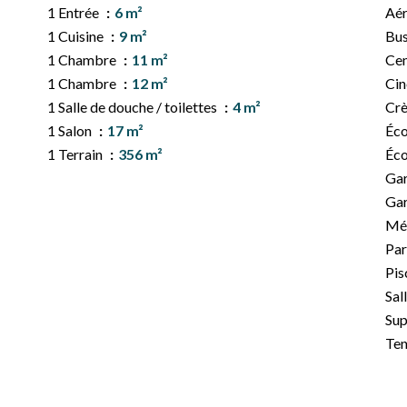
1 Entrée
6 m²
Aé
1 Cuisine
9 m²
Bu
1 Chambre
11 m²
Cen
1 Chambre
12 m²
Ci
1 Salle de douche / toilettes
4 m²
Cr
1 Salon
17 m²
Éco
1 Terrain
356 m²
Éco
Ga
Ga
Mé
Pa
Pis
Sal
Su
Ten