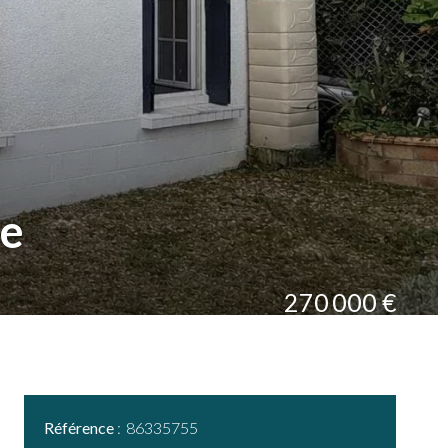
ée
270 000 €
Référence
86335755