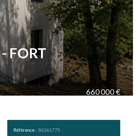
- FORT
660 000 €
Référence
86361775