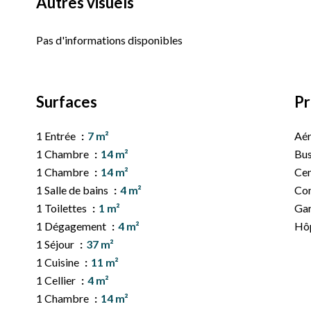
Autres visuels
Pas d'informations disponibles
Surfaces
Pr
1 Entrée
7 m²
Aé
1 Chambre
14 m²
Bu
1 Chambre
14 m²
Cen
1 Salle de bains
4 m²
Co
1 Toilettes
1 m²
Ga
1 Dégagement
4 m²
Hôp
1 Séjour
37 m²
1 Cuisine
11 m²
1 Cellier
4 m²
1 Chambre
14 m²