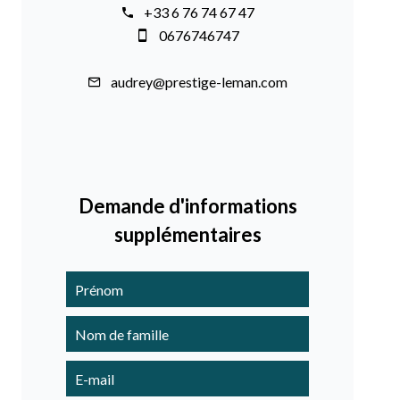
+33 6 76 74 67 47
0676746747
audrey@prestige-leman.com
Demande d'informations
supplémentaires