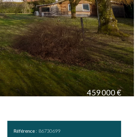
459 000 €
Référence
86730699