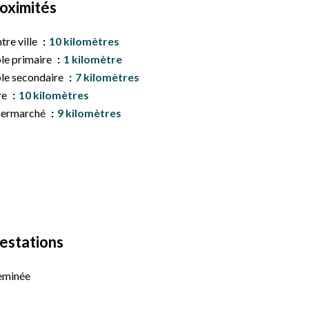
oximités
tre ville
10 kilomètres
le primaire
1 kilomètre
le secondaire
7 kilomètres
re
10 kilomètres
permarché
9 kilomètres
estations
eminée