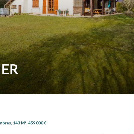
IER
mbres, 143 M², 459 000 €