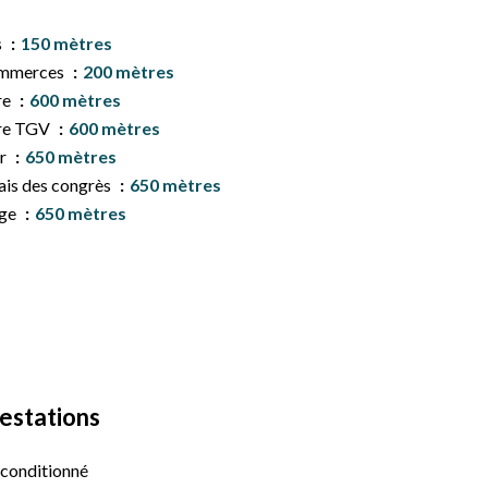
s
150 mètres
mmerces
200 mètres
re
600 mètres
re TGV
600 mètres
r
650 mètres
ais des congrès
650 mètres
age
650 mètres
estations
 conditionné