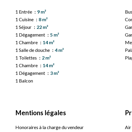
1 Entrée
9 m²
Bu
1 Cuisine
8 m²
Co
1 Séjour
22 m²
Ga
1 Dégagement
5 m²
Ga
1 Chambre
14 m²
Me
1 Salle de douche
4 m²
Pal
1 Toilettes
2 m²
Pl
1 Chambre
14 m²
1 Dégagement
3 m²
1 Balcon
Mentions légales
Pr
Honoraires à la charge du vendeur
Air