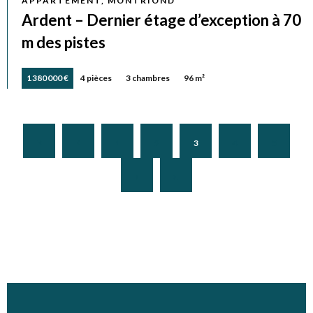
APPARTEMENT, MONTRIOND
Ardent – Dernier étage d’exception à 70
m des pistes
1 380 000 €
4 pièces
3 chambres
96 m²
1
2
3
4
5