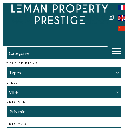
VENTE
Catégorie
TYPE DE BIENS
Types
VILLE
Ville
PRIX MIN
PRIX MAX