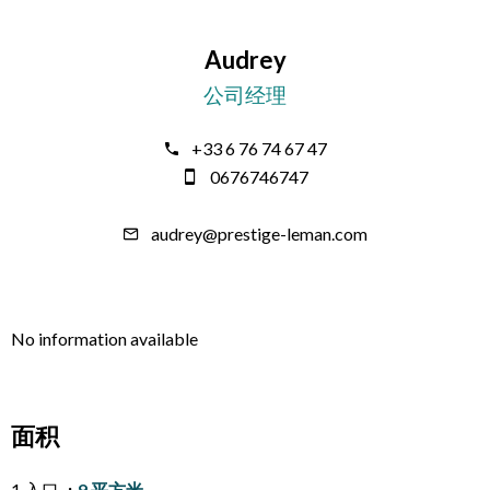
Audrey
公司经理
+33 6 76 74 67 47
0676746747
audrey@prestige-leman.com
No information available
面积
1 入口
9 平方米