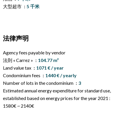
大型超市
5 千米
法律声明
Agency fees payable by vendor
法則 « Carrez »
104.77 m²
Land value tax
1071 € / year
Condominium fees
1440 € / yearly
Number of lots in the condominium
3
Estimated annual energy expenditure for standard use,
established based on energy prices for the year 2021 :
1580€ ~ 2140€