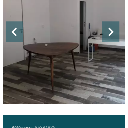
Référence
86381835