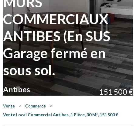
MURS
COMMERCIAUX
ANTIBES (En SUS
Garage fermé en
sous sol.
Antibes
151 500 €
Vente
Commerce
Vente Local Commercial Antibes, 1 Pièce, 30 M², 151 500 €