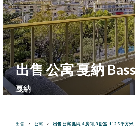
出售 公寓 戛納 Basse 
戛納
出售
公寓
出售 公寓 戛納, 4 房间, 3 卧室, 112.5 平方米, €