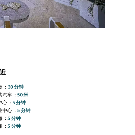
近
场
30 分钟
共汽车
50 米
中心
5 分钟
业中心
5 分钟
海
5 分钟
滩
5 分钟