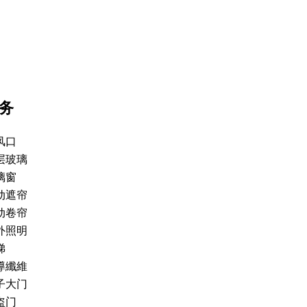
务
风口
层玻璃
璃窗
动遮帘
动卷帘
外照明
梯
導纖維
子大门
盗门