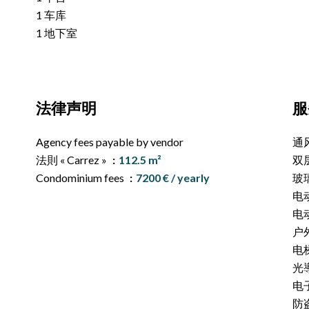
1 车库
1 地下室
法律声明
服
Agency fees payable by vendor
通
法則 « Carrez »
112.5 m²
双
Condominium fees
7200 € / yearly
玻
电
电
户
电
光
电
防