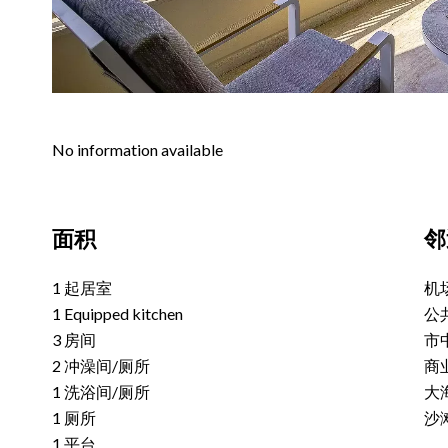
No information available
面积
邻
1 起居室
机
1 Equipped kitchen
公
3 房间
市
2 冲澡间/厕所
商
1 洗浴间/厕所
大
1 厕所
沙
1 平台